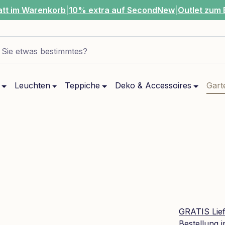
att im Warenkorb
|
10% extra auf SecondNew
|
Outlet zum 
Sie etwas bestimmtes?
Leuchten
Teppiche
Deko & Accessoires
Gart
GRATIS Lie
Bestellung 