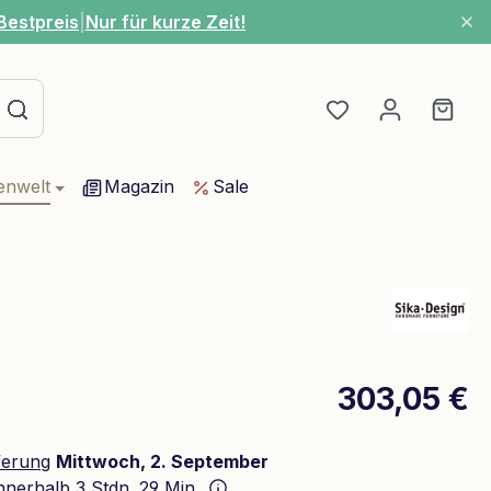
Bestpreis
|
Nur für kurze Zeit!
Du hast 0 Produ
Ware
enwelt
Magazin
Sale
303,05 €
ferung
Mittwoch, 2. September
innerhalb
3 Stdn. 29 Min.