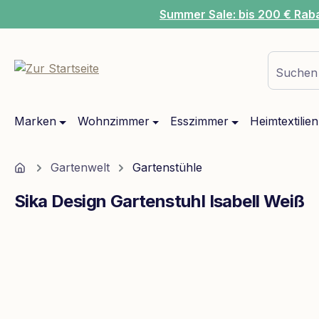
Summer Sale: bis 200 € Rab
m Hauptinhalt springen
Zur Suche springen
Zur Hauptnavigation springen
Suchen 
Marken
Wohnzimmer
Esszimmer
Heimtextilien
Home
Gartenwelt
Gartenstühle
Sika Design Gartenstuhl Isabell Weiß
Bildergalerie überspringen