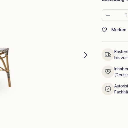
Produkt
Merken
Kostenf
bis zum
Inhaber
(Deuts
Autoris
Fachhä