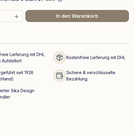
 Anzahl: Gib den gewünschten Wert ein 
In den Warenkorb
reie Lieferung mit DHL
Kostenfreie Lieferung mit DHL
 Aufstellort
geführt seit 1928
Sichere & verschlüsselte
chland)
Bezahlung
ierter Sika Design
ndler