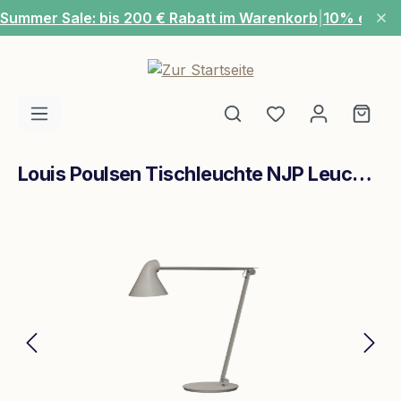
Summer Sale: bis 200 € Rabatt im Warenkorb
|
10% extra
Zum Hauptinhalt springen
Du hast 0 Produ
Ware
Louis Poulsen Tischleuchte NJP Leuchtenfuss Hellgrau Aluminium
Bildergalerie überspringen