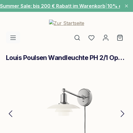
Summer Sale: bis 200 € Rabatt im Warenkorb
|
10% extra
Zum Hauptinhalt springen
Du hast 0 Produ
Ware
Louis Poulsen Wandleuchte PH 2/1 Opalglas weiß
Bildergalerie überspringen