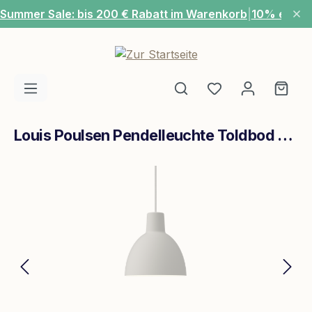
Summer Sale: bis 200 € Rabatt im Warenkorb
|
10% extra
Zum Hauptinhalt springen
Du hast 0 Produ
Ware
Louis Poulsen Pendelleuchte Toldbod Ø250 Weiß
Bildergalerie überspringen