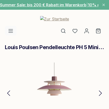
Summer Sale: bis 200 € Rabatt im Warenkorb
|
10% extra
Zum Hauptinhalt springen
Du hast 0 Produ
Ware
Louis Poulsen Pendelleuchte PH 5 Mini Hues of Rose
Bildergalerie überspringen