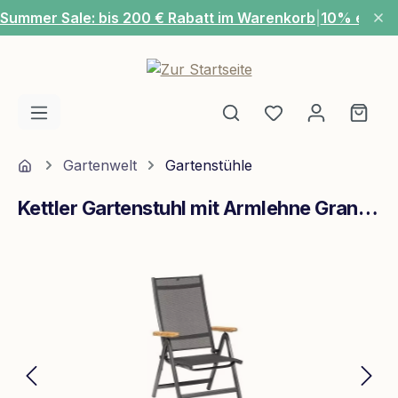
Summer Sale: bis 200 € Rabatt im Warenkorb
|
10% extra
Zum Hauptinhalt springen
Du hast 0 Produ
Ware
Home
Gartenwelt
Gartenstühle
Kettler Gartenstuhl mit Armlehne Granada Anthrazit
Bildergalerie überspringen