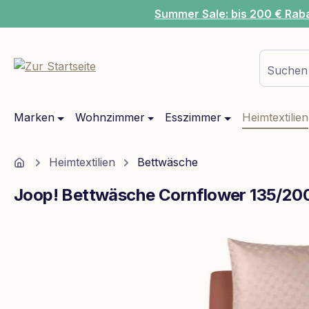
Summer Sale: bis 200 € Rab
m Hauptinhalt springen
Zur Suche springen
Zur Hauptnavigation springen
Suchen 
Marken
Wohnzimmer
Esszimmer
Heimtextilien
Home
Heimtextilien
Bettwäsche
Joop! Bettwäsche Cornflower 135/20
Bildergalerie überspringen