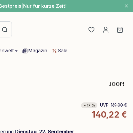
Bestpreis
|
Nur für kurze Zeit!
Du hast 0 Produ
Ware
enwelt
Magazin
Sale
UVP:
169,00 €
− 17 %
140,22 €
ferung
Dienstag, 22. September