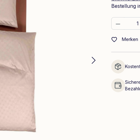
Bestellung 
Produkt
Merken
Kostenf
Sichere
Bezahl