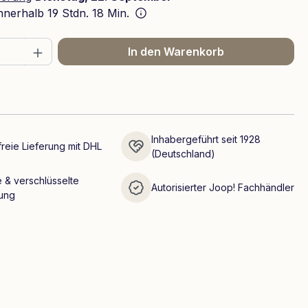
innerhalb
19 Stdn. 18 Min.
 Anzahl: Gib den gewünschten Wert ein 
In den Warenkorb
Inhabergeführt seit 1928
reie Lieferung mit DHL
(Deutschland)
 & verschlüsselte
Autorisierter Joop! Fachhändler
ung