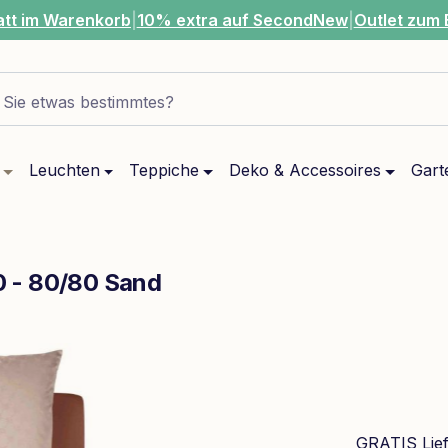
att im Warenkorb
|
10% extra auf SecondNew
|
Outlet zum 
Sie etwas bestimmtes?
Leuchten
Teppiche
Deko & Accessoires
Gart
0 - 80/80 Sand
GRATIS Lie