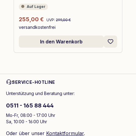
Auf Lager
Auf Lager
Regulärer Preis:
Verkaufspreis:
255,00 €
UVP:
299,00 €
versandkostenfrei
In den Warenkorb
SERVICE-HOTLINE
Unterstützung und Beratung unter:
0511 - 165 88 444
Mo-Fr, 08:00 - 17:00 Uhr
Sa, 10:00 - 16:00 Uhr
Oder über unser
Kontaktformular
.