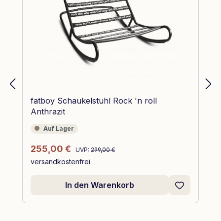
fatboy Schaukelstuhl Rock 'n roll
Anthrazit
Auf Lager
Auf Lager
Regulärer Preis:
Verkaufspreis:
255,00 €
UVP:
299,00 €
versandkostenfrei
In den Warenkorb