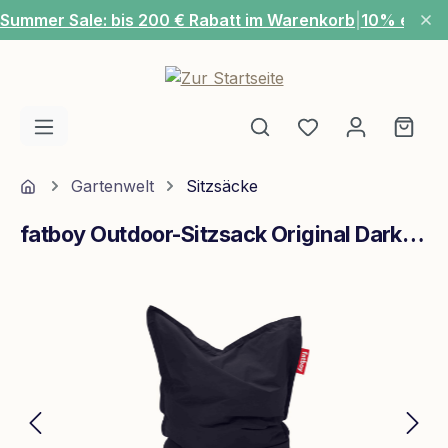
Summer Sale: bis 200 € Rabatt im Warenkorb
|
10% extra
Zum Hauptinhalt springen
Du hast 0 Produ
Ware
Home
Gartenwelt
Sitzsäcke
fatboy Outdoor-Sitzsack Original Dark Ocean
Bildergalerie überspringen