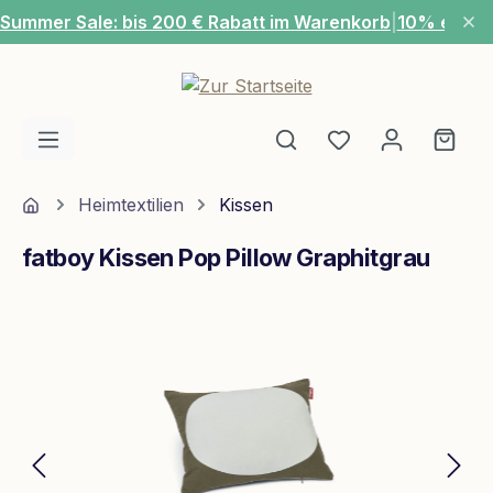
Summer Sale: bis 200 € Rabatt im Warenkorb
|
10% extra
Zum Hauptinhalt springen
Du hast 0 Produ
Ware
Home
Heimtextilien
Kissen
fatboy Kissen Pop Pillow Graphitgrau
Bildergalerie überspringen