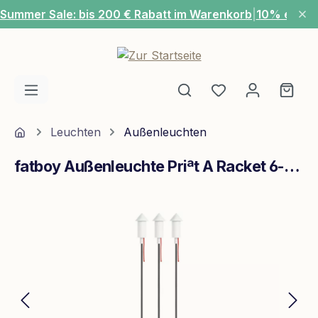
Summer Sale: bis 200 € Rabatt im Warenkorb
|
10% extra
Zum Hauptinhalt springen
Du hast 0 Produ
Ware
Home
Leuchten
Außenleuchten
fatboy Außenleuchte Priªt A Racket 6-Pack
Bildergalerie überspringen